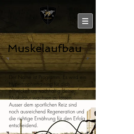
Muskelaufbau
Der Name ist Programm. Es wird ein
Hypertrophietraining für dich
entwickelt um nachhaltig deine
Muskulatur wachsen zu lassen.
Ausser dem sportlichen Reiz sind
noch ausreichend Regeneration und
die richtige Ernährung für den Erfolg
entscheidend.